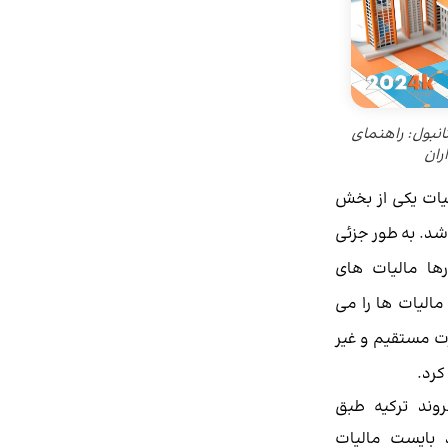
انبول: راهنمای
ران
یات یکی از بخش
شد. به طور جزئی
رها مالیات های
الیات ها را می
ت مستقیم و غیر
رد.
وند ترکیه طبق
 بایست مالیات