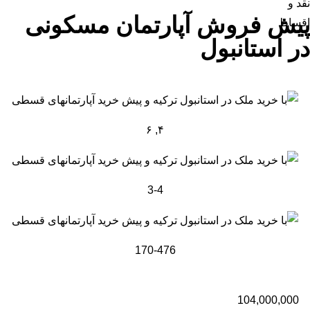
نقد و
پیش فروش آپارتمان مسکونی
اقساط
در استانبول
۴, ۶
3-4
170-476
104,000,000