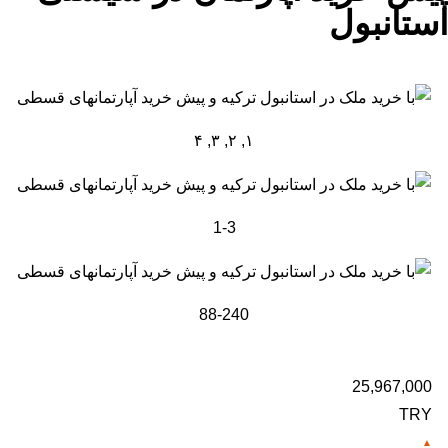
استانبول
۱, ۲, ۳, ۴
1-3
88-240
25,967,000
TRY