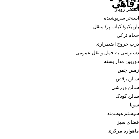
رفاهی
اتاق ماساژ
استخر روباز
استخر سرپوشیده
باربیکیو/ کباب پز/ منقل
حمام ترکی
درب خروج اضطراری
دسترسی به حمل و نقل عمومی
دوربین مدار بسته
زمین چمن
سالن رقص
سالن ورزشی
سالن کودک
سونا
سیستم هوشمند
فضای سبز
ماهواره مرکزی