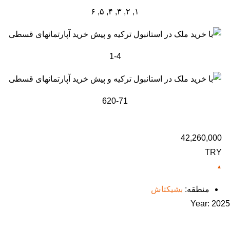
۱, ۲, ۳, ۴, ۵, ۶
1-4
620-71
42,260,000
TRY
منطقه:
بشیکتاش
Year:
2025