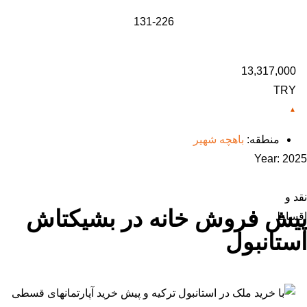
131-226
13,317,000
TRY
منطقه:
باهچه شهیر
Year:
2025
نقد و
پیش فروش خانه در بشیکتاش
اقساط
استانبول