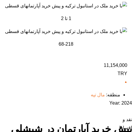
1 تا 2
68-218
11,154,000
TRY
منطقه:
مال تپه
Year:
2024
نقد و
پیش خرید آپارتمان در شیشلی
اقساط