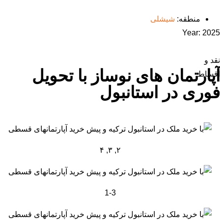
منطقه:
شیشلی
Year:
2025
نقد و
آپارتمان های نوساز با تحویل
اقساط
فوری در استانبول
۲, ۳, ۴
1-3