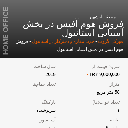
HOME OFFICE
منطقه
آتاشهیر
فروش هوم آفیس در بخش
آسیایی استانبول
فورکی گروپ
-
خرید مغازه و دفترکار در استانبول
-
فروش
هوم آفیس در بخش آسیایی استانبول
شروع قیمت از
سال ساخت
2019
9,000,000 TRY
متراژ
تعداد حمام‌ها
58 متر مربع
تعداد خواب(ها)
پارکینگ
۱
سرپوشیده
طبقه
آسانسور
طبقه 5
دارد