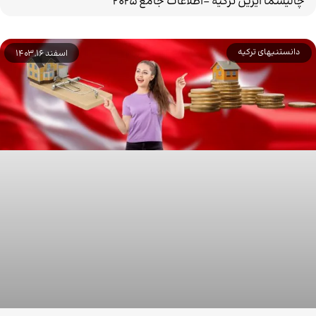
چالیشما ایزین ترکیه -اطلاعات جامع ۲۰۲۵
دانستنیهای ترکیه
اسفند 16, 1403