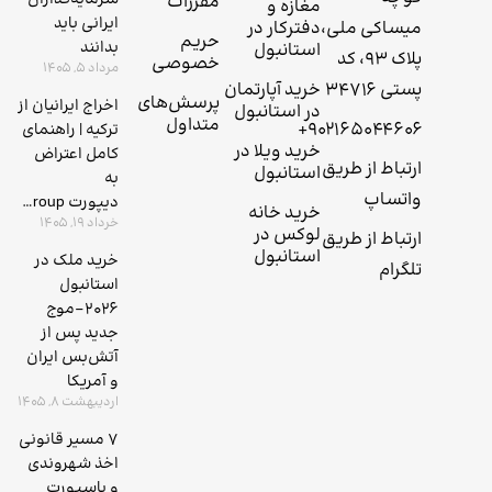
مقررات
مغازه و
ایرانی باید
میساکی ملی،
دفترکار در
حریم
بدانند
استانبول
پلاک 93، کد
خصوصی
مرداد 5, 1405
پستی 34716
خرید آپارتمان
پرسش‌های
اخراج ایرانیان از
در استانبول
متداول
+۹۰۲۱۶۵۰۴۴۶۰۶
ترکیه | راهنمای
خرید ویلا در
کامل اعتراض
ارتباط از طریق
استانبول
به
واتساپ
دیپورت 4kgroup
خرید خانه
خرداد 19, 1405
لوکس در
ارتباط از طریق
استانبول
خرید ملک در
تلگرام
استانبول
۲۰۲۶-موج
جدید پس از
آتش‌بس ایران
و آمریکا
اردیبهشت 8, 1405
7 مسیر قانونی
اخذ شهروندی
و پاسپورت