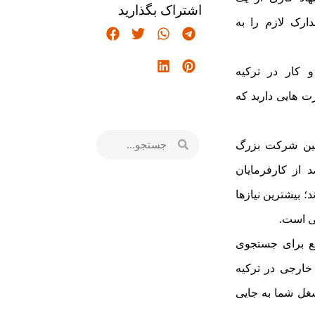
اشتراک بگذارید
رک لازم را به
 کار در ترکیه
ت هایی دارید که
ManpowerGrou سومین شرکت بزرگ
ند در جهان، 66 درصد از کارفرمایان
؛ بیشترین نیازها
لی است.
بع برای جستجوی
ارجی در ترکیه
غل شما به جایی