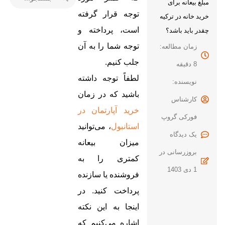
مبلغ بیعانه برای
توجه قرار گرفته
خرید خانه در ترکیه
است، پرداخته و
چقدر باید باشد؟
توجه شما را به آن
زمان مطالعه:
جلب کنیم.
8 دقیقه
لطفاً توجه داشته
نویسنده:
باشید که در زمان
کارشناس
خرید آپارتمان در
فورکی گروپ
استانبول
، می‌توانید
یک
میزان بیعانه
بروزرسانی در
کمتری را به
1 دی 1403
فروشنده یا سازنده
پرداخت کنید. در
اینجا به این نکته
اشاره می‌کنیم که