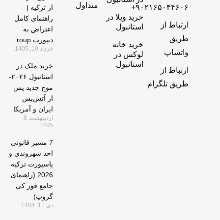
متداول
+۹۰۲۱۶۵۰۴۴۶۰۶
از ترکیه |
خرید ویلا در
راهنمای کامل
ارتباط از
استانبول
اعتراض به
طریق
دیپورت 4kgroup
خرید خانه
خرداد 19, 1405
واتساپ
لوکس در
استانبول
خرید ملک در
ارتباط از
استانبول ۲۰۲۶-
طریق تلگرام
موج جدید پس
از آتش‌بس
ایران و آمریکا
اردیبهشت 8,
1405
7 مسیر قانونی
اخذ شهروندی و
پاسپورت ترکیه
2026 (راهنمای
جامع فور کی
گروپ)
دی 11, 1404