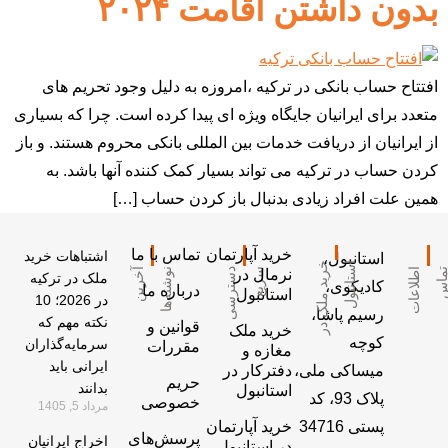
بدون داشتن اقامت ۲۰۲۴
افتتاح حساب بانکی در ترکیه ،امروزه به دلیل وجود تحریم های
متعدد برای ایرانیان جایگاه ویژه ای پیدا کرده است. چرا که بسیاری
از ایرانیان از دریافت خدمات بین المللی بانکی محروم هستند. و باز
کردن حساب در ترکیه می تواند بسیار کمک کننده آنها باشد. به
همین علت افراد زیادی بدنبال باز کردن حساب […]
خرید آپارتمان
تماس با ما
اشتباهات خرید
استانبول،
ل
خ
ر
ی
د
م
ل
ک
د
ر
ا
س
ت
ا
ن
ب
و
ع
د
س
ت
ر
س
ی
س
ر
ی
نرمال در
ا
آ
خ
ر
ی
ن
ن
و
ش
ت
ه
‌ه
ا
ط
ل
ا
ع
ا
ت
ت
م
ا
ملک در ترکیه
کادیکوی،
درباره ما
استانبول
در 2026؛ 10
رسیم پاشا،
نکته مهم که
قوانین و
خرید ملک
کوچه
سرمایه‌گذاران
مقررات
مغازه و
ایرانی باید
میساکی ملی،
دفترکار در
حریم
بدانند
استانبول
پلاک 93، کد
خصوصی
مرداد 5, 1405
پستی 34716
خرید آپارتمان
پرسش‌های
اخراج ایرانیان
در استانبول