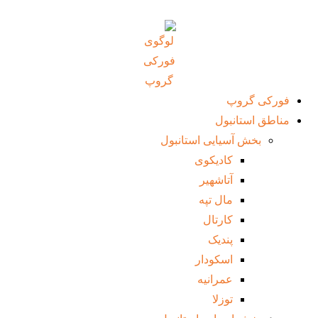
فورکی گروپ
مناطق استانبول
بخش آسیایی استانبول
کادیکوی
آتاشهیر
مال تپه
کارتال
پندیک
اسکودار
عمرانیه
توزلا