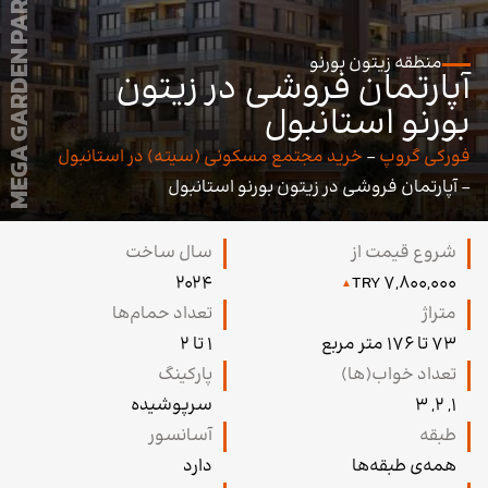
MEGA GARDEN PARK
منطقه
زیتون بورنو
آپارتمان فروشی در زیتون
بورنو استانبول
فورکی گروپ
-
خرید مجتمع مسکونی (سیته) در استانبول
-
آپارتمان فروشی در زیتون بورنو استانبول
شروع قیمت از
سال ساخت
2024
7,800,000 TRY
متراژ
تعداد حمام‌ها
73 تا 176 متر مربع
1 تا 2
تعداد خواب(ها)
پارکینگ
۱, ۲, ۳
سرپوشیده
طبقه
آسانسور
همه‌ی طبقه‌ها
دارد