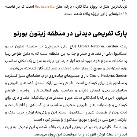
نزدیک‌ترین هتل به پروژه مگا گاردن پارک، هتل
Radisson Blu
است که در فاصله
15 دقیقه‌ای از این پروژه واقع شده است.
پارک تفریحی دیدنی در منطقه زیتون بورنو
پارک Cırpıcı National Garden (باغ ملی جیرپچی) در منطقه زیتون بورنو
استانبول یکی از فضاهای سبز و جذاب این منطقه است که به دلیل طراحی زیبا
و امکانات متنوع خود مورد توجه قرار دارد. این پارک به عنوان یک مکان مناسب
برای استراحت و تفریح در میان خانواده‌ها و بازدیدکنندگان شناخته می‌شود.
Cırpıcı National Garden دارای مسیرهای پیاده‌روی آرام، فضاهای سبز گسترده
و مناطق بازی برای کودکان است. طراحی مدرن پارک شامل فضاهای طبیعی و
مناطق تفریحی، فضای دلپذیر و مناسب برای فعالیت‌های روزمره را فراهم
می‌آورد. این پارک با امکاناتی مانند میز و صندلی‌های پیک‌نیک، فضای بازی برای
کودکان و چشم‌اندازهای طبیعی، محیطی مناسب برای گذراندن اوقات فراغت و
لذت بردن از طبیعت شهری استانبول است. این ویژگی‌ها، ارزش خرید ملک و
آپارتمان فروشی در زیتون بورنو استانبول را بیشتر کرده است.
پروژه مگا گاردن پارک نیز در نزدیکی این پارک واقع شده و این نزدیکی به پارک
زیبای Cırpıcı، ارزش افزوده‌ای به موقعیت این پروژه می‌دهد.