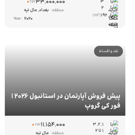
33,000,000
۳
TRY
2
منطقه:
بغداد
,
مال تپه
192
Year:
2020
نقد و اقساط
پیش فروش آپارتمان در استانبول 2026 |
فور کی گروپ
11,154,000
۱, ۲, ۳
TRY
1 تا 2
منطقه:
مال تپه