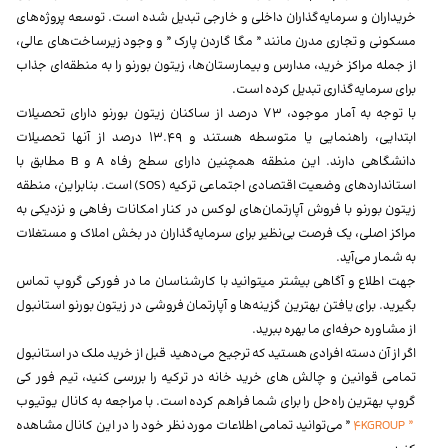
خریداران و سرمایه‌گذاران داخلی و خارجی تبدیل شده است. توسعه پروژه‌های
مسکونی و تجاری مدرن مانند ” مگا گاردن پارک ” و وجود زیرساخت‌های عالی،
از جمله مراکز خرید، مدارس و بیمارستان‌ها، زیتون بورنو را به منطقه‌ای جذاب
برای سرمایه‌گذاری تبدیل کرده است.
با توجه به آمار موجود، 73 درصد از ساکنان زیتون بورنو دارای تحصیلات
ابتدایی، راهنمایی یا متوسطه هستند و 13.49 درصد از آنها تحصیلات
دانشگاهی دارند. این منطقه همچنین دارای سطح رفاه A و B مطابق با
استانداردهای وضعیت اقتصادی اجتماعی ترکیه (SOS) است. بنابراین، منطقه
زیتون بورنو با فروش آپارتمان‌های لوکس در کنار امکانات رفاهی و نزدیکی به
مراکز اصلی، یک فرصت بی‌نظیر برای سرمایه‌گذاران در بخش املاک و مستغلات
به شمار می‌آید.
جهت اطلاع و آگاهی بیشتر میتوانید با کارشناسان ما در فورکی گروپ تماس
بگیرید. برای یافتن بهترین گزینه‌ها و آپارتمان فروشی در زیتون بورنو استانبول
از مشاوره حرفه‌ای ما بهره ببرید.
اگر از آن دسته افرادی هستید که ترجیح می‌دهید قبل از خرید ملک در استانبول
تمامی قوانین و چالش های خرید خانه در ترکیه را بررسی کنید، تیم فور کی
گروپ بهترین راه‌حل را برای شما فراهم کرده است. با مراجعه به کانال یوتیوب
” 4KGROUP
” می‌توانید تمامی اطلاعات مورد نظر خود را در این کانال مشاهده