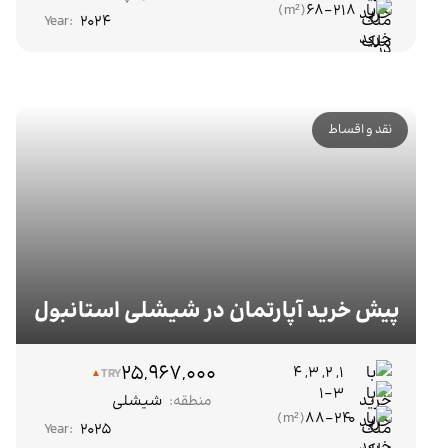
68-218
Year:
2024
نقد و اقساط
پیش خرید آپارتمان در شیشلی استانبول
25,967,000
۱, ۲, ۳, ۴
TRY
1-3
منطقه:
شیشلی
88-240
Year:
2025