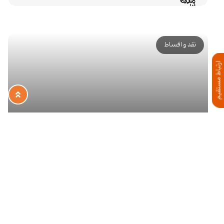
نقد و اقساط
ارتباط مستقیم
آپارتمان های نوساز با تحویل فوری در
استانبول
13,317,000
۲, ۳, ۴
TRY
1-3
منطقه:
باهچه شهیر
131-226
Year:
2025