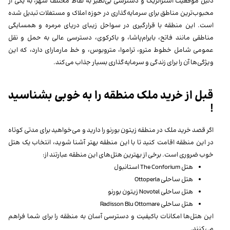
دلیل موقعیت استراتژیک و دسترسی بی‌نظیر به نقاط مختلف شهر، به یکی از
محبوب‌ترین مناطق برای سرمایه‌گذاری در حوزه املاک و مستغلات تبدیل شده
است. این منطقه با قرارگیری در سواحل زیبای دریای مرمره و همسایگی
مناطقی مانند فاتح، بایرام‌پاشا، و باکرکوی، دسترسی عالی به حمل و نقل
عمومی شامل خطوط مترو، تراموا، متروبوس، و خط مارمارای دارد، که این
ویژگی‌ها آن را برای زندگی و سرمایه‌گذاری بسیار جذاب می‌کند.
قبل از خرید ملک منطقه را به خوبی بشناسید
!
اگر قصد خرید ملک در منطقه زیتون بورنو را دارید و می‌خواهید برای مدتی کوتاه
در این منطقه اقامت کنید تا با این منطقه بهتر آشنا شوید، انتخاب یک هتل
خوب ضروری است. برخی از بهترین هتل‌های این منطقه عبارتند از:
هتل The Conforium استانبول
هتل ساحلی Ottoperla
هتل ساحلی Novotel زیتون بورنو
هتل ساحلی Radisson Blu Ottomare
این هتل‌ها امکانات باکیفیت و دسترسی آسان به منطقه را برای شما فراهم
می‌کنند.