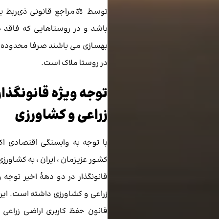
توسط ⚖️مراجع قانونی ذی‌ربط ب
باشد و در روستاهایی که فاقد ط
بهسازی می باشند صرفا محدوده
در روستا ملاک است.
توجه ویژه قانونگذار
زراعی و کشاورزی
با توجه به وابستگی اقتصادی اک
کشور عزیزمان ، ایران ، به کشاورزی
قانونگذار در دو دهۀ اخیر توجه و
زراعی و کشاورزی داشته است. این
قانون حفظ کاربری اراضی زراعی