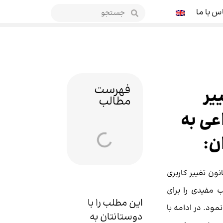
س با ما
فهرست
یر
مطالب
عی به
ن:
ون تغییر کاربری
 مفیدی را برای
این مطلب را با
ود. در ادامه با
دوستانتان به