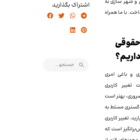
و شهر سازی به
اشتراک بگذارید
ت. با ما همراه
 حقوقی
داریم؟
ی و باغی امری
تغییر کاربری
 ضروری، بهتر است
ادگستری مسلط به
رید. تغییر کاربری
ش‌برانگیز است که