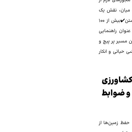
مجوزهای لازم از
 میان، نقش یک
تغییر کاربری با داشتن✔️بیش از 100
عنوان راهنمایی
ن مسیر پر پیچ و
حیاتی و انکار
 کشاورزی
و ضوابط
ل ۱٣٧۴ با هدف حفظ زمین‌ها از