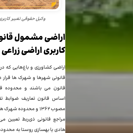
وکیل حقوقی تغییر کاربری
اراضی مشمول قانو
کاربری اراضی زراعی و
اراضی کشاورزی و باغ‌هایی که در
قانونی شهرها و شهرک ها قرار د
قانون می باشند و محدوده قا
اساس قانون تعاریف ضوابط ت
مصوب ۱٣۶٢ و محدوده شهرک
مراجع قانونی ذی‌ربط تعیین می
هادی یا بهسازی روستا به محدوده