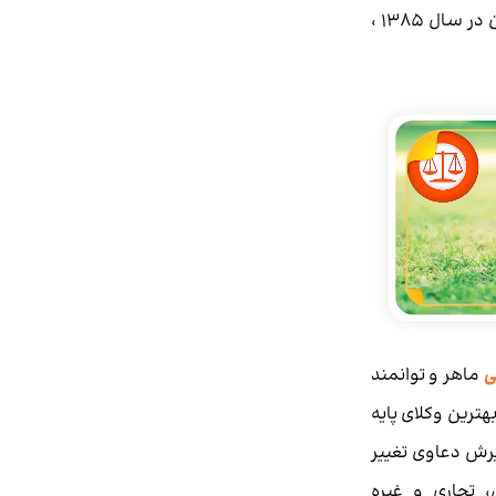
سال 1374 و همچنین اصلاحیۀ آن در سال 1385 ،
ی
ماهر و توانمند
هترین وکلای پایه
یرش دعاوی تغییر
، تجاری و غیره