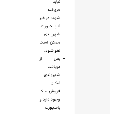
نباید
فروخته
شود؛ در غیر
این صورت،
شهروندی
ممکن است
لغو شود.
پس از
دریافت
شهروندی،
امکان
فروش ملک
وجود دارد و
پاسپورت