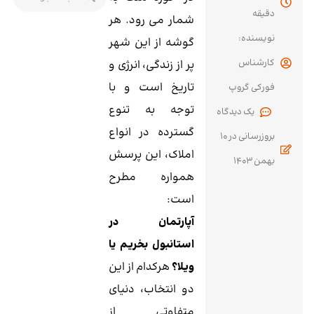
دقیقه
شمار می رود. هر
نویسنده:
گوشه از این شهر
کارشناس
پر از زندگی، انرژی و
تاریخ است و با
فورکی گروپ
توجه به تنوع
یک
گسترده در انواع
بروزرسانی در
10
املاک، این پرسش
بهمن 1403
همواره مطرح
است:
آپارتمان در
استانبول بخریم یا
ویلا؟
هرکدام از این
دو انتخاب، دنیای
متفاوتی از