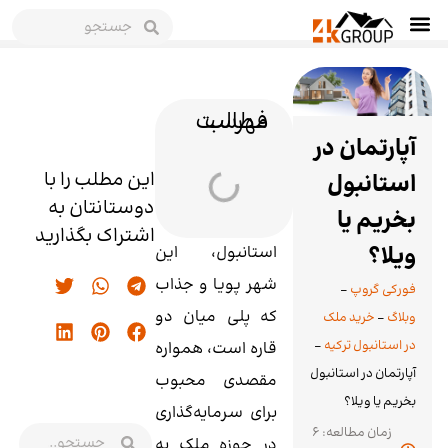
فهرست مطالب
آپارتمان در
این مطلب را با
استانبول
دوستانتان به
بخریم یا
اشتراک بگذارید
ویلا؟
استانبول، این
شهر پویا و جذاب
فورکی گروپ
-
که پلی میان دو
وبلاگ
-
خرید ملک
در استانبول ترکیه
-
قاره است، همواره
آپارتمان در استانبول
مقصدی محبوب
بخریم یا ویلا؟
برای سرمایه‌گذاری
زمان مطالعه: 6
در حوزه ملک به